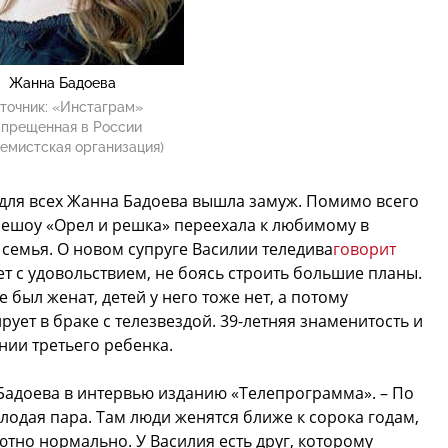
Жанна Бадоева
точник:
«Инстаграм»
апрещенная в России
емистская организация)
для всех Жанна Бадоева вышла замуж. Помимо всего
лешоу «Орел и решка» переехала к любимому в
 семья. О новом супруге Василии теледива
говорит
ет с удовольствием, не боясь строить большие планы.
был женат, детей у него тоже нет, а потому
ует в браке с телезвездой. 39-летняя знаменитость и
нии третьего ребенка.
я Бадоева в интервью изданию «Телепрограмма». – По
лодая пара. Там люди женятся ближе к сорока годам,
ютно нормально. У Василия есть друг, которому