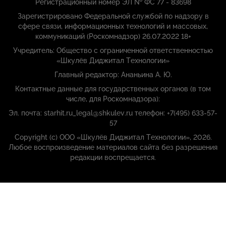
Регистрационный номер ЭЛ № ФС 77 - 83698
Зарегистрировано Федеральной службой по надзору в
сфере связи, информационных технологий и массовых,
коммуникаций (Роскомнадзор) 26.07.2022 18+
Учредитель: Общество с ограниченной ответственностью
«Шкулёв Диджитал Технологии»
Главный редактор: Ананьина А. Ю.
Контактные данные для государственных органов (в том
числе, для Роскомнадзора):
Эл. почта: starhit.ru_legal@shkulev.ru телефон: +7(495) 633-57-
57
Copyright (с) ООО «Шкулёв Диджитал Технологии», 2026.
Любое воспроизведение материалов сайта без разрешения
редакции воспрещается.