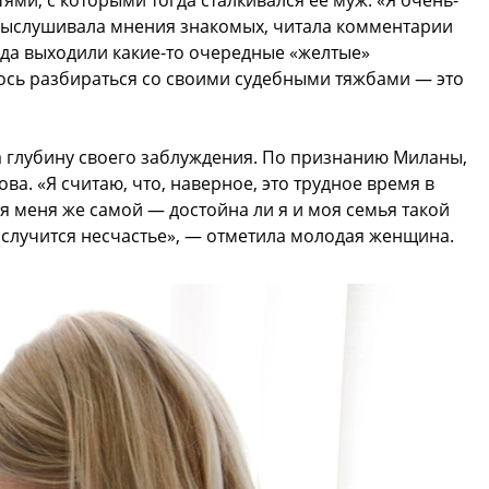
ями, с которыми тогда сталкивался ее муж. «Я очень-
о выслушивала мнения знакомых, читала комментарии
огда выходили какие-то очередные «желтые»
ось разбираться со своими судебными тяжбами — это
а глубину своего заблуждения. По признанию Миланы,
ва. «Я считаю, что, наверное, это трудное время в
 меня же самой — достойна ли я и моя семья такой
их случится несчастье», — отметила молодая женщина.