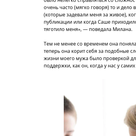
было нелегко справляться со сложност
очень часто (мягко говоря) то и дел
(которые задевали меня за живое), к
публикации или когда Саше приходил
тяготило меня», — поведала Милана.
Тем не менее со временем она понял
теперь она корит себя за подобные сло
жизни моего мужа было проверкой для
поддержки, как он, когда у нас у сам