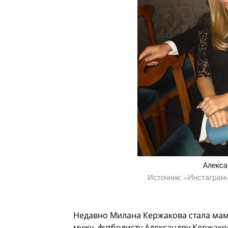
Алекса
Источник:
«Инстаграм»
Недавно Милана Кержакова стала мам
мужу, футболисту Александру Кержако