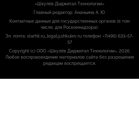
«Шкулёв Диджитал Технологии»
Главный редактор: Ананьина А. Ю.
Контактные данные для государственных органов (в том
числе, для Роскомнадзора):
Эл. почта: starhit.ru_legal@shkulev.ru телефон: +7(495) 633-57-
57
Copyright (с) ООО «Шкулёв Диджитал Технологии», 2026.
Любое воспроизведение материалов сайта без разрешения
редакции воспрещается.