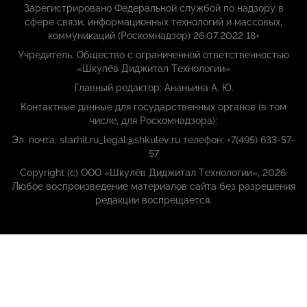
Зарегистрировано Федеральной службой по надзору в
сфере связи, информационных технологий и массовых,
коммуникаций (Роскомнадзор) 26.07.2022 18+
Учредитель: Общество с ограниченной ответственностью
«Шкулёв Диджитал Технологии»
Главный редактор: Ананьина А. Ю.
Контактные данные для государственных органов (в том
числе, для Роскомнадзора):
Эл. почта: starhit.ru_legal@shkulev.ru телефон: +7(495) 633-57-
57
Copyright (с) ООО «Шкулёв Диджитал Технологии», 2026.
Любое воспроизведение материалов сайта без разрешения
редакции воспрещается.