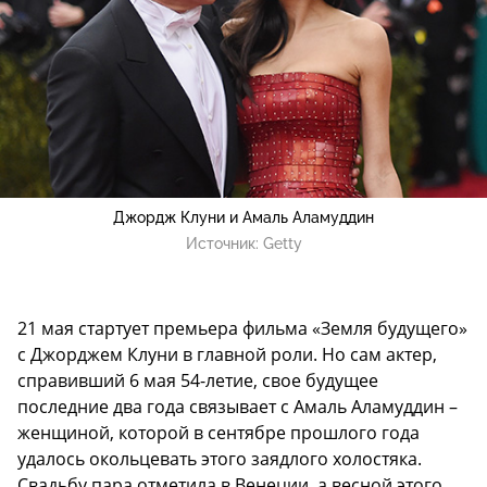
Джордж Клуни и Амаль Аламуддин
Источник:
Getty
21 мая стартует премьера фильма «Земля будущего»
с Джорджем Клуни в главной роли. Но сам актер,
справивший 6 мая 54-летие, свое будущее
последние два года связывает с Амаль Аламуддин –
женщиной, которой в сентябре прошлого года
удалось окольцевать этого заядлого холостяка.
Свадьбу пара отметила в Венеции, а весной этого