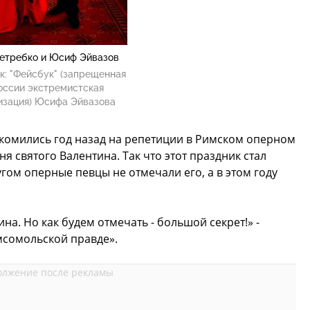
етребко и Юсиф Эйвазов
к:
"Фейсбук" (запрещенная
оссии экстремистская
изация) Юсифа Эйвазова
комились год назад на репетиции в Римском оперном
я святого Валентина. Так что этот праздник стал
угом оперные певцы не отмечали его, а в этом году
на. Но как будем отмечать - большой секрет!» -
мсомольской правде».