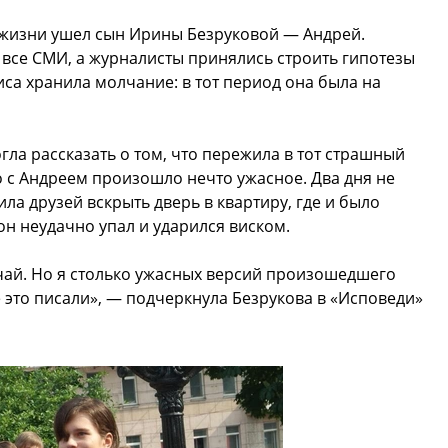
из жизни ушел сын Ирины Безруковой — Андрей.
а все СМИ, а журналисты принялись строить гипотезы
иса хранила молчание: в тот период она была на
гла рассказать о том, что пережила в тот страшный
то с Андреем произошло нечто ужасное. Два дня не
ила друзей вскрыть дверь в квартиру, где и было
он неудачно упал и ударился виском.
чай. Но я столько ужасных версий произошедшего
 это писали», — подчеркнула Безрукова в «Исповеди»