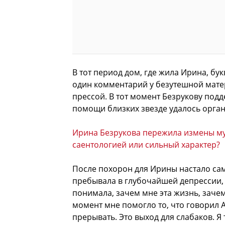
В тот период дом, где жила Ирина, бу
один комментарий у безутешной матер
прессой. В тот момент Безрукову под
помощи близких звезде удалось орга
Ирина Безрукова пережила измены муж
саентологией или сильный характер?
После похорон для Ирины настало са
пребывала в глубочайшей депрессии,
понимала, зачем мне эта жизнь, зачем
момент мне помогло то, что говорил А
прерывать. Это выход для слабаков. Я