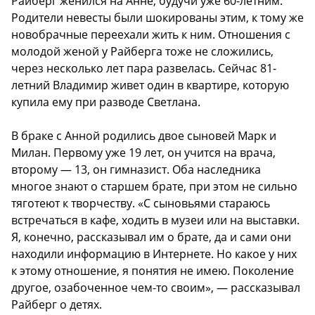
Райберг женился на Анне, будучи уже 60-летним.
Родители невесты были шокированы этим, к тому же
новобрачные переехали жить к ним. Отношения с
молодой женой у Райберга тоже не сложились,
через несколько лет пара развелась. Сейчас 81-
летний Владимир живет один в квартире, которую
купила ему при разводе Светлана.
В браке с Анной родились двое сыновей Марк и
Милан. Первому уже 19 лет, он учится на врача,
второму — 13, он гимназист. Оба наследника
многое знают о старшем брате, при этом не сильно
тяготеют к творчеству. «С сыновьями стараюсь
встречаться в кафе, ходить в музеи или на выставки.
Я, конечно, рассказывал им о брате, да и сами они
находили информацию в Интернете. Но какое у них
к этому отношение, я понятия не имею. Поколение
другое, озабоченное чем-то своим», — рассказывал
Райберг о детях.