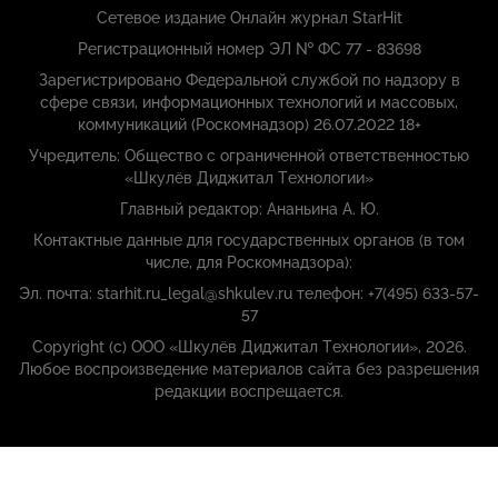
Сетевое издание Онлайн журнал StarHit
Регистрационный номер ЭЛ № ФС 77 - 83698
Зарегистрировано Федеральной службой по надзору в
сфере связи, информационных технологий и массовых,
коммуникаций (Роскомнадзор) 26.07.2022 18+
Учредитель: Общество с ограниченной ответственностью
«Шкулёв Диджитал Технологии»
Главный редактор: Ананьина А. Ю.
Контактные данные для государственных органов (в том
числе, для Роскомнадзора):
Эл. почта: starhit.ru_legal@shkulev.ru телефон: +7(495) 633-57-
57
Copyright (с) ООО «Шкулёв Диджитал Технологии», 2026.
Любое воспроизведение материалов сайта без разрешения
редакции воспрещается.