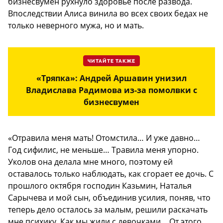
бизнесвумен рухнуло здоровье после развода.
Впоследствии Алиса винила во всех своих бедах не
только неверного мужа, но и мать.
ЧИТАЙТЕ ТАКЖЕ
«Тряпка»: Андрей Аршавин унизил
Владислава Радимова из-за помолвки с
бизнесвумен
«Отравила меня мать! Отомстила… И уже давно…
Год сифилис, не меньше… Травила меня упорно.
Уколов она делала мне много, поэтому ей
оставалось только наблюдать, как сгорает ее дочь. С
прошлого октября господин Казьмин, Наталья
Сарычева и мой сын, объединив усилия, поняв, что
теперь дело осталось за малым, решили раскачать
мне психику. Как мы жили с девочками… От этого