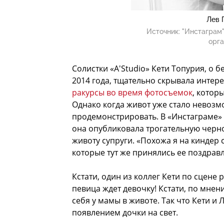
Лев 
Источник:
"Инстаграм"
орга
Солистки «A'Studio» Кети Топурия, о 
2014 года, тщательно скрывала интер
ракурсы во время фотосъемок
, котор
Однако когда живот уже стало невозм
продемонстрировать. В «Инстаграме» 
она опубликовала трогательную черн
животу супруги. «Похожа я на киндер 
которые тут же принялись ее поздрав
Кстати, один из коллег Кети по сцене 
певица ждет девочку! Кстати, по мне
себя у мамы в животе. Так что Кети и
появлением дочки на свет.