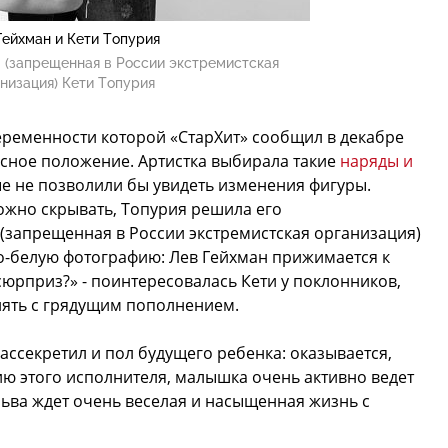
Гейхман и Кети Топурия
 (запрещенная в России экстремистская
низация) Кети Топурия
беременности которой «СтарХит» сообщил в декабре
есное положение. Артистка выбирала такие
наряды и
ые не позволили бы увидеть изменения фигуры.
ожно скрывать, Топурия решила его
(запрещенная в России экстремистская организация)
о-белую фотографию: Лев Гейхман прижимается к
сюрприз?» - поинтересовалась Кети у поклонников,
лять с грядущим пополнением.
рассекретил и пол будущего ребенка: оказывается,
нию этого исполнителя, малышка очень активно ведет
 Льва ждет очень веселая и насыщенная жизнь с