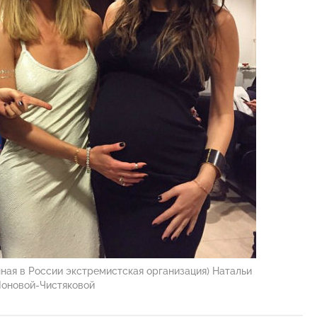
ная в России экстремистская организация) Натальи
оновой-Чистяковой