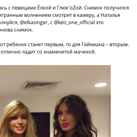
сь с певицами Ёлкой и Глюк'oZой. Снимок получился
аигранным волнением смотрит в камеру, а Наталья
нуйся, @elkasinger, с @keti_one_official это
онова снимок.
тот ребенок станет первым, то для Гейхмана – вторым.
я отлично ладит со знаменитой мачехой.