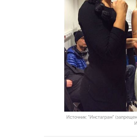
Источник:
"Инстаграм" (запрещен
И