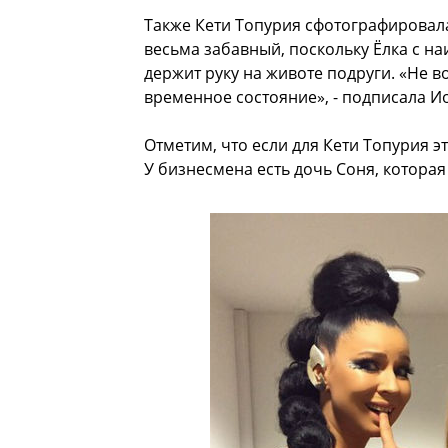
Также Кети Топурия сфотографировала
весьма забавный, поскольку Ёлка с н
держит руку на животе подруги. «Не вол
временное состояние», - подписала И
Отметим, что если для Кети Топурия э
У бизнесмена есть дочь Соня, котора