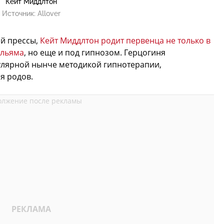
Кейт Миддлтон
Источник:
Allover
й прессы,
Кейт Миддлтон родит первенца не только в
ильяма
, но еще и под гипнозом. Герцогиня
улярной нынче методикой гипнотерапии,
я родов.