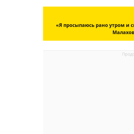
«Я просыпаюсь рано утром и с
Малахов