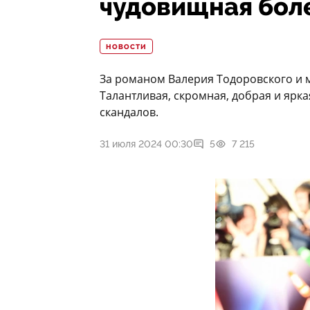
чудовищная бол
НОВОСТИ
За романом Валерия Тодоровского и м
Талантливая, скромная, добрая и ярка
скандалов.
31 июля 2024 00:30
5
7 215