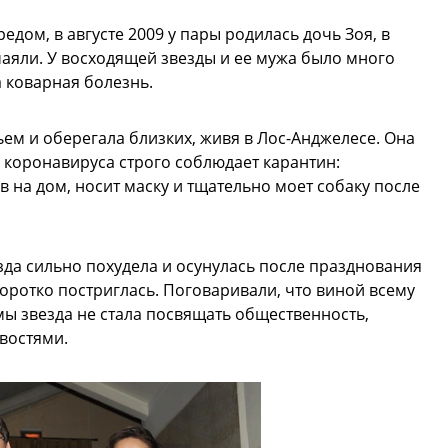
едом, в августе 2009 у пары родилась дочь Зоя, в
чаяли. У восходящей звезды и ее мужа было много
а коварная болезнь.
ьем и оберегала близких, живя в Лос-Анджелесе. Она
 коронавируса строго соблюдает карантин:
в на дом, носит маску и тщательно моет собаку после
зда сильно похудела и осунулась после празднования
 коротко постриглась. Поговаривали, что виной всему
ы звезда не стала посвящать общественность,
востями.