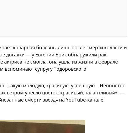
ирает коварная болезнь, лишь после смерти коллеги и
е догадки — у Евгении Брик обнаружили рак.
 актриса не смогла, она ушла из жизни в феврале
лом вспоминают супругу Тодоровского.
знь. Такую молодую, красивую, успешную… Непонятно
как ветром унесло цветок: красивый, талантливый», —
Внезапные смерти звезд» на YouTube-канале