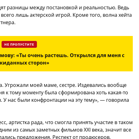
ят разницы между постановкой и реальностью. Ведь
всего лишь актерской игрой. Кроме того, волна хейта
ртнера.
НЕ ПРОПУСТИТЕ
мову: «Ты очень растешь. Открылся для меня с
жиданных сторон»
ала. Угрожали моей маме, сестре. Издевались вообще
ня к тому моменту была сформирована хоть какая-то
ы. У нас были конфронтации на эту тему», — говорила
с, артистка рада, что смогла принять участие в таком
дним из самых заметных фильмов XXI века, значит все
ыпались предложения. Респект от продюсеров,