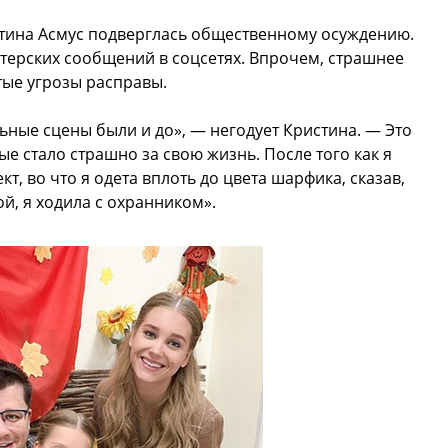
стина Асмус подверглась общественному осуждению.
терских сообщений в соцсетях. Впрочем, страшнее
тые угрозы расправы.
ьные сцены были и до», — негодует Кристина. — Это
е стало страшно за свою жизнь. После того как я
кт, во что я одета вплоть до цвета шарфика, сказав,
й, я ходила с охранником».