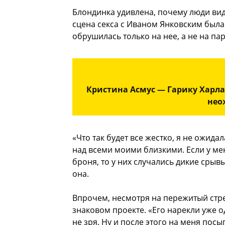
Блондинка удивлена, почему люди вид
сцена секса с Иваном Янковским была 
обрушилась только на нее, а не на па
Кристина Асмус — Гарику Харла
нео
«Что так будет все жестко, я не ожид
над всеми моими близкими. Если у ме
броня, то у них случались дикие срыв
она.
Впрочем, несмотря на пережитый стрес
знаковом проекте. «Его нарекли уже о
не зря. Ну и после этого на меня пос