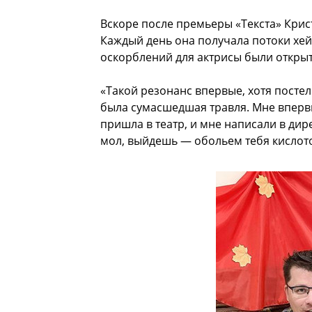
Вскоре после премьеры «Текста» Кри
Каждый день она получала потоки хей
оскорблений для актрисы были откры
«Такой резонанс впервые, хотя постел
была сумасшедшая травля. Мне впервы
пришла в театр, и мне написали в дире
мол, выйдешь — обольем тебя кислото