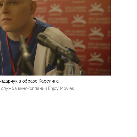
ондарчук в образе Карелина
служба кинокоппании Enjoy Movies