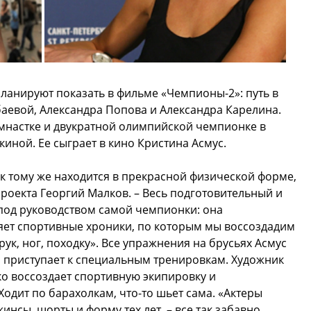
ланируют показать в фильме «Чемпионы-2»: путь в
аевой, Александра Попова и Александра Карелина.
имнастке и двукратной олимпийской чемпионке в
иной. Ее сыграет в кино Кристина Асмус.
 к тому же находится в прекрасной физической форме,
проекта Георгий Малков. – Весь подготовительный и
под руководством самой чемпионки: она
яет спортивные хроники, по которым мы воссоздадим
ук, ног, походку». Все упражнения на брусьях Асмус
го приступает к специальным тренировкам. Художник
о воссоздает спортивную экипировку и
 Ходит по барахолкам, что-то шьет сама. «Актеры
нсы, шорты и форму тех лет, – все так забавно