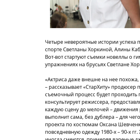
Четыре невероятные истории успеха п
спорте Светланы Хоркиной, Алины Каб
Вот-вот стартуют съемки новеллы о г
упражнениях на брусьях Светлане Хорк
«Актриса даже внешне на нее похожа,
– рассказывает «СтарХиту» продюсер 
съемочный процесс будет проходить 
консультирует режиссера, предоставл
каждую сцену до мелочей – движения р
выполнит сама, без дублера – для че
проекта по костюмам Оксана Шевченк
повседневную одежду 1980-х – 90-х гг.
иногда смеются, примеряя вареные джи