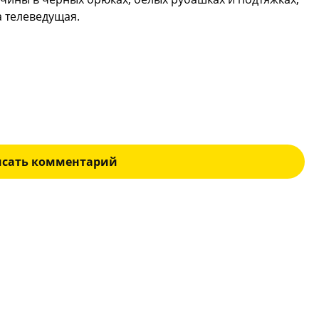
а телеведущая.
исать комментарий