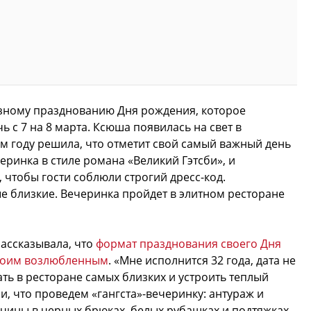
озному празднованию Дня рождения, которое
ь с 7 на 8 марта. Ксюша появилась на свет в
м году решила, что отметит свой самый важный день
еринка в стиле романа «Великий Гэтсби», и
 чтобы гости соблюли строгий дресс-код.
е близкие. Вечеринка пройдет в элитном ресторане
рассказывала, что
формат празднования своего Дня
своим возлюбленным
. «Мне исполнится 32 года, дата не
ать в ресторане самых близких и устроить теплый
, что проведем «гангста»-вечеринку: антураж и
жчины в черных брюках, белых рубашках и подтяжках,