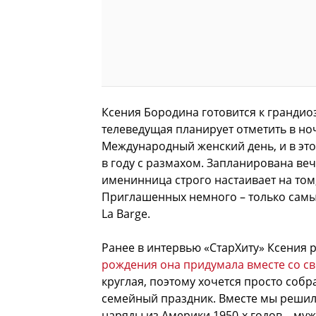
Ксения Бородина готовится к гранди
телеведущая планирует отметить в ноч
Международный женский день, и в это
в году с размахом. Запланирована веч
именинница строго настаивает на том,
Приглашенных немного – только самы
La Barge.
Ранее в интервью «СтарХиту» Ксения 
рождения она придумала вместе со 
круглая, поэтому хочется просто собр
семейный праздник. Вместе мы решили
наряды из Америки 1950-х годов – му