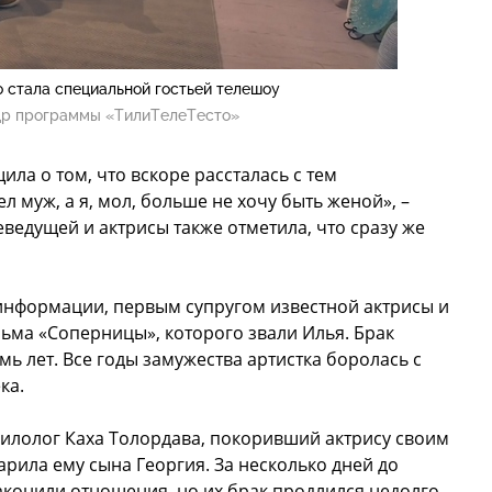
 стала специальной гостьей телешоу
др программы «ТилиТелеТесто»
ила о том, что вскоре рассталась с тем
 муж, а я, мол, больше не хочу быть женой», –
ведущей и актрисы также отметила, что сразу же
информации, первым супругом известной актрисы и
ьма «Соперницы», которого звали Илья. Брак
мь лет. Все годы замужества артистка боролась с
ка.
филолог Каха Толордава, покоривший актрису своим
рила ему сына Георгия. За несколько дней до
конили отношения, но их брак продлился недолго.