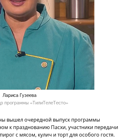
Лариса Гузеева
др программы «ТилиТелеТесто»
раны вышел очередной выпуск программы
ном к празднованию Пасхи, участники передачи
ирог с мясом, кулич и торт для особого гостя.