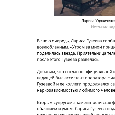
Лариса Удовиченко
Источник:
ка
В свою очередь, Лариса Гузеева сообщ
возлюбленным. «Утром за мной пришел
поделилась звезда. Приятельница теле
после этого Гузеева развелась.
Добавим, что согласно официальной 
ведущей был ассистент оператора фил
Гузеевой и ее коллеги продолжался се
наркозависимостью любимого челове
Вторым супругом знаменитости стал 
обаянием и умом. Лариса Гузеева пода
рождения наследника влюбленные уза