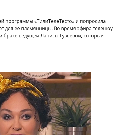
ьей программы «ТилиТелеТесто» и попросила
рт для ее племянницы. Во время эфира телешоу
м браке ведущей Ларисы Гузеевой, который