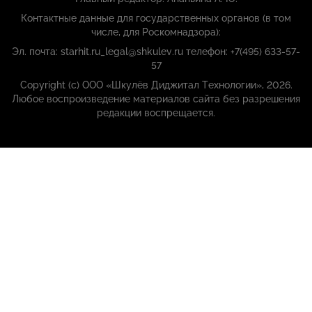
Контактные данные для государственных органов (в том
числе, для Роскомнадзора):
Эл. почта: starhit.ru_legal@shkulev.ru телефон: +7(495) 633-57-
57
Copyright (с) ООО «Шкулёв Диджитал Технологии», 2026.
Любое воспроизведение материалов сайта без разрешения
редакции воспрещается.