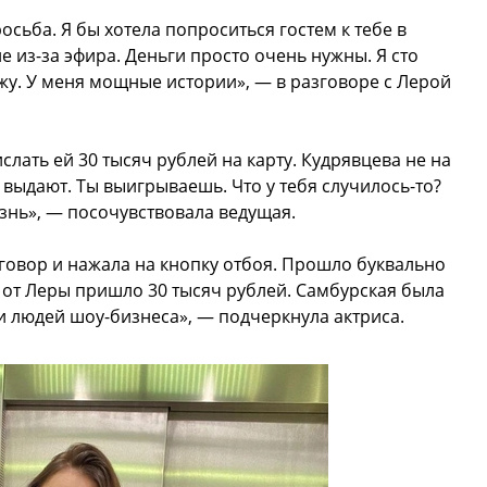
осьба. Я бы хотела попроситься гостем к тебе в
е из-за эфира. Деньги просто очень нужны. Я сто
ажу. У меня мощные истории», — в разговоре с Лерой
слать ей 30 тысяч рублей на карту. Кудрявцева не на
 выдают. Ты выигрываешь. Что у тебя случилось-то?
изнь», — посочувствовала ведущая.
говор и нажала на кнопку отбоя. Прошло буквально
и от Леры пришло 30 тысяч рублей. Самбурская была
ди людей шоу-бизнеса», — подчеркнула актриса.