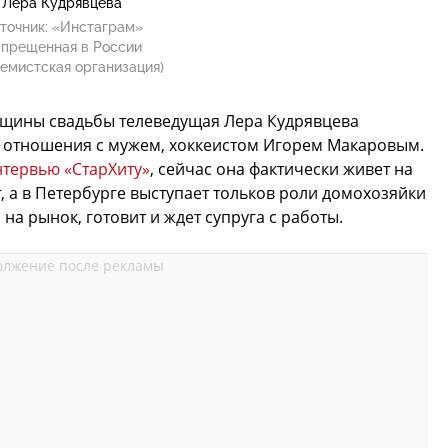
Лера Кудрявцева
точник:
«Инстаграм»
апрещенная в России
емистская организация)
вщины свадьбы телеведущая Лера Кудрявцева
ее отношения с мужем, хоккеистом Игорем Макаровым.
нтервью «СтарХиту»
, сейчас она фактически живет на
, а в Петербурге выступает тольков роли домохозяйки
 на рынок, готовит и ждет супруга с работы.