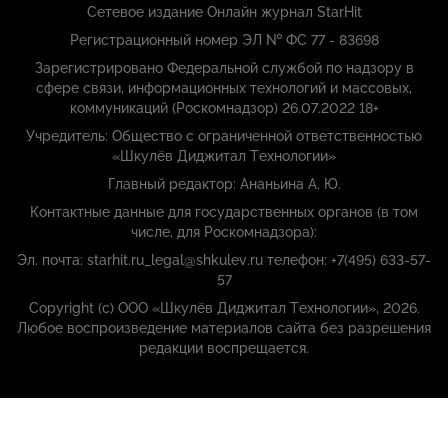
Сетевое издание Онлайн журнал StarHit
Регистрационный номер ЭЛ № ФС 77 - 83698
Зарегистрировано Федеральной службой по надзору в
сфере связи, информационных технологий и массовых,
коммуникаций (Роскомнадзор) 26.07.2022 18+
Учредитель: Общество с ограниченной ответственностью
«Шкулёв Диджитал Технологии»
Главный редактор: Ананьина А. Ю.
Контактные данные для государственных органов (в том
числе, для Роскомнадзора):
Эл. почта: starhit.ru_legal@shkulev.ru телефон: +7(495) 633-57-
57
Copyright (с) ООО «Шкулёв Диджитал Технологии», 2026.
Любое воспроизведение материалов сайта без разрешения
редакции воспрещается.