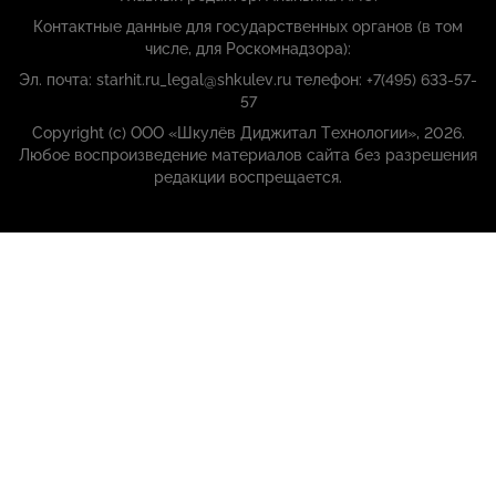
Контактные данные для государственных органов (в том
числе, для Роскомнадзора):
Эл. почта: starhit.ru_legal@shkulev.ru телефон: +7(495) 633-57-
57
Copyright (с) ООО «Шкулёв Диджитал Технологии», 2026.
Любое воспроизведение материалов сайта без разрешения
редакции воспрещается.