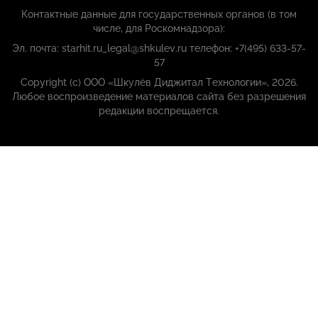
Контактные данные для государственных органов (в том
числе, для Роскомнадзора):
Эл. почта: starhit.ru_legal@shkulev.ru телефон: +7(495) 633-57-
57
Copyright (с) ООО «Шкулёв Диджитал Технологии», 2026.
Любое воспроизведение материалов сайта без разрешения
редакции воспрещается.