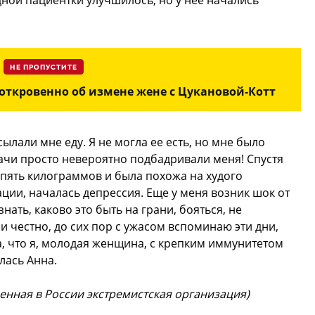
дной пациентки улучшилось, но у нее начались
НЕ ПРОПУСТИТЕ
 откровенно об измене жене с Цукановой-Котт
лали мне еду. Я не могла ее есть, но мне было
ачи просто невероятно подбадривали меня! Спустя
 пять килограммов и была похожа на худого
ации, началась депрессия. Еще у меня возник шок от
нать, каково это быть на грани, бояться, не
ли честно, до сих пор с ужасом вспоминаю эти дни,
а, что я, молодая женщина, с крепким иммунитетом
лась Анна.
щенная в России экстремистская организация)