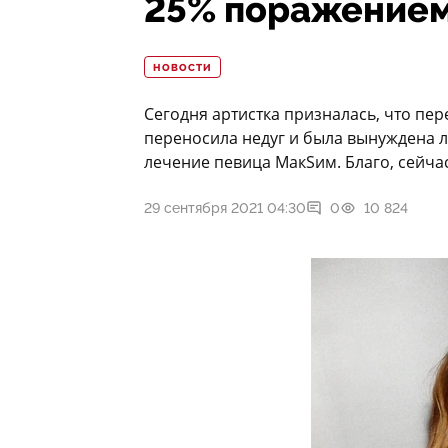
25% поражением
НОВОСТИ
Сегодня артистка призналась, что пе
переносила недуг и была вынуждена ле
лечение певица МакSим. Благо, сейчас
29 сентября 2021 04:30
0
10 824