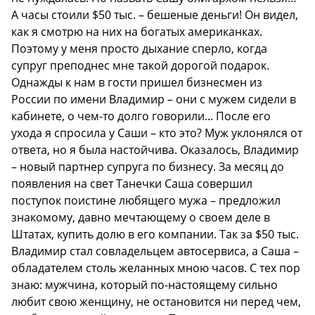
А часы стоили $50 тыc. – бешеные деньги! Он видел,
как я смотрю на них на богатых американках.
Поэтому у меня просто дыхание сперло, когда
супруг преподнес мне такой дорогой подарок.
Однажды к нам в гости пришел бизнесмен из
России по имени Владимир – они с мужем сидели в
кабинете, о чем-то долго говорили... После его
ухода я спросила у Саши – кто это? Муж уклонялся от
ответа, но я была настойчива. Оказалось, Владимир
– новый партнер супруга по бизнесу. За месяц до
появления на свет Танечки Саша совершил
поступок поистине любящего мужа – предложил
знакомому, давно мечтающему о своем деле в
Штатах, купить долю в его компании. Так за $50 тыс.
Владимир стал совладельцем автосервиса, а Саша –
обладателем столь желанных мною часов. С тех пор
знаю: мужчина, который по-настоящему сильно
любит свою женщину, не остановится ни перед чем,