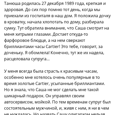
Танюша родилась 27 декабря 1989 года, крепкая и
здоровая. До сих пор помню тот день, когда мы
приехали из госпиталя в наш дом. Я положила дочку
в кроватку, начала хлопотать по дому, разбирала
сумку. Тут обратила внимание, что Саша смотрит на
меня хитрыми глазами. Достает откуда-то
фарфоровое блюдце, а на нем сверкают
бриллиантами часы Cartier! Это тебе, говорит, за
доченьку. Я обомлела! Конечно, тут же их надела,
расцеловала супруга…
У меня всегда была страсть к красивым часам,
особенно мне хотелось очень популярные в то
время золотые Cartier, усыпанные бриллиантами.
Но я знала, что Саша не мог сделать мне такой
шикарный подарок. Он управлял своим
автосервисом, мойкой. По тем временам супруг был
состоятельным мужчиной, и, живя с ним, я ни в чем
не нуждалась. Но назвать Сашу олигархом нельзя…