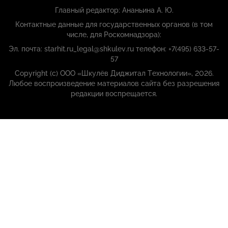
Главный редактор: Ананьина А. Ю.
Контактные данные для государственных органов (в том
числе, для Роскомнадзора):
Эл. почта: starhit.ru_legal@shkulev.ru телефон: +7(495) 633-57-
57
Copyright (с) ООО «Шкулёв Диджитал Технологии», 2026.
Любое воспроизведение материалов сайта без разрешения
редакции воспрещается.