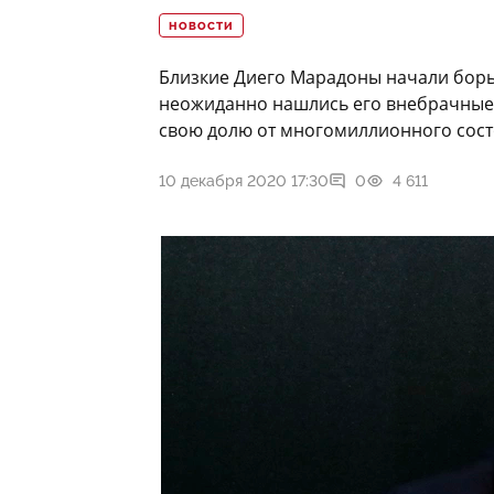
НОВОСТИ
Близкие Диего Марадоны начали борьб
неожиданно нашлись его внебрачные 
свою долю от многомиллионного сост
10 декабря 2020 17:30
0
4 611