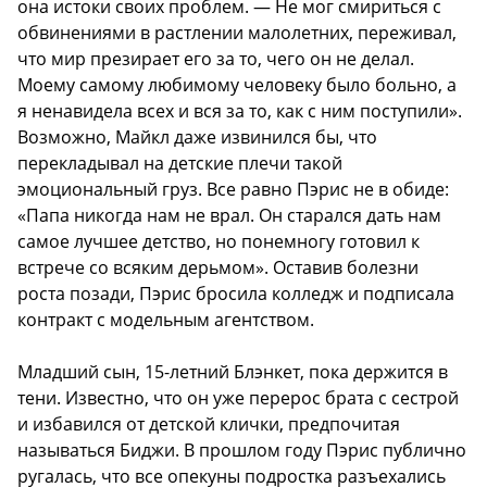
она истоки своих проблем. — Не мог смириться с
обвинениями в растлении малолетних, переживал,
что мир презирает его за то, чего он не делал.
Моему самому любимому человеку было больно, а
я ненавидела всех и вся за то, как с ним поступили».
Возможно, Майкл даже извинился бы, что
перекладывал на детские плечи такой
эмоциональный груз. Все равно Пэрис не в обиде:
«Папа никогда нам не врал. Он старался дать нам
самое лучшее детство, но понемногу готовил к
встрече со всяким дерьмом». Оставив болезни
роста позади, Пэрис бросила колледж и подписала
контракт с модельным агентством.
Младший сын, 15-летний Блэнкет, пока держится в
тени. Известно, что он уже перерос брата с сестрой
и избавился от детской клички, предпочитая
называться Биджи. В прошлом году Пэрис публично
ругалась, что все опекуны подростка разъехались