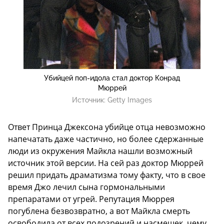
Убийцей поп-идола стал доктор Конрад
Мюррей
Источник:
Getty Images
Ответ Принца Джексона убийце отца невозможно
напечатать даже частично, но более сдержанные
люди из окружения Майкла нашли возможный
источник этой версии. На сей раз доктор Мюррей
решил придать драматизма тому факту, что в свое
время Джо лечил сына гормональными
препаратами от угрей. Репутация Мюррея
погублена безвозвратно, а вот Майкла смерть
освободила от всех подозрений и насмешек, чему