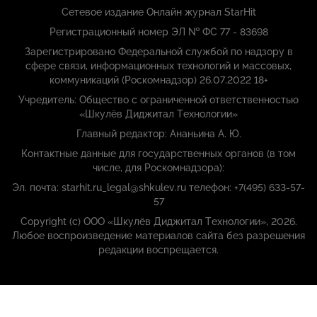
Сетевое издание Онлайн журнал StarHit
Регистрационный номер ЭЛ № ФС 77 - 83698
Зарегистрировано Федеральной службой по надзору в
сфере связи, информационных технологий и массовых,
коммуникаций (Роскомнадзор) 26.07.2022 18+
Учредитель: Общество с ограниченной ответственностью
«Шкулёв Диджитал Технологии»
Главный редактор: Ананьина А. Ю.
Контактные данные для государственных органов (в том
числе, для Роскомнадзора):
Эл. почта: starhit.ru_legal@shkulev.ru телефон: +7(495) 633-57-
57
Copyright (с) ООО «Шкулёв Диджитал Технологии», 2026.
Любое воспроизведение материалов сайта без разрешения
редакции воспрещается.