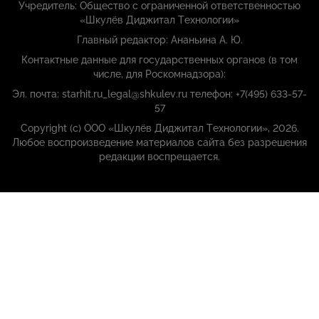
Учредитель: Общество с ограниченной ответственностью
«Шкулёв Диджитал Технологии»
Главный редактор: Ананьина А. Ю.
Контактные данные для государственных органов (в том
числе, для Роскомнадзора):
Эл. почта: starhit.ru_legal@shkulev.ru телефон: +7(495) 633-57-
57
Copyright (с) ООО «Шкулёв Диджитал Технологии», 2026.
Любое воспроизведение материалов сайта без разрешения
редакции воспрещается.