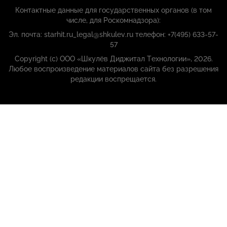
Контактные данные для государственных органов (в том
числе, для Роскомнадзора):
Эл. почта: starhit.ru_legal@shkulev.ru телефон: +7(495) 633-57-
57
Copyright (с) ООО «Шкулёв Диджитал Технологии», 2026.
Любое воспроизведение материалов сайта без разрешения
редакции воспрещается.