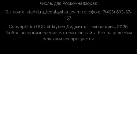
числе, для Роскомнадзора):
Эл. почта: starhit.ru_legal@shkulev.ru телефон: +7(495) 633-57-
57
Copyright (с) ООО «Шкулёв Диджитал Технологии», 2026.
Любое воспроизведение материалов сайта без разрешения
редакции воспрещается.