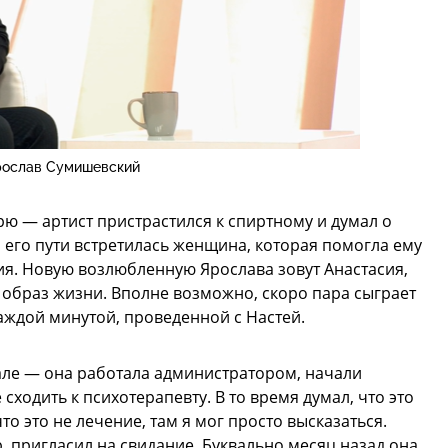
рослав Сумишевский
ю — артист пристрастился к спиртному и думал о
 его пути встретилась женщина, которая помогла ему
ия. Новую возлюбленную Ярослава зовут Анастасия,
образ жизни. Вполне возможно, скоро пара сыграет
каждой минутой, проведенной с Настей.
але — она работала администратором, начали
сходить к психотерапевту. В то время думал, что это
что это не лечение, там я мог просто высказаться.
, пригласил на свидание. Буквально месяц назад она