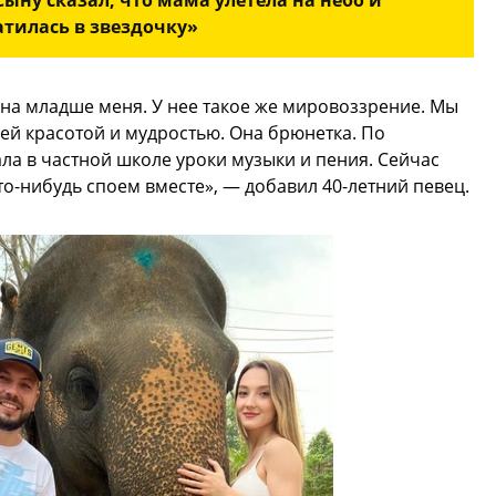
ыну сказал, что мама улетела на небо и
атилась в звездочку»
 она младше меня. У нее такое же мировоззрение. Мы
оей красотой и мудростью. Она брюнетка. По
ла в частной школе уроки музыки и пения. Сейчас
то-нибудь споем вместе», — добавил 40-летний певец.