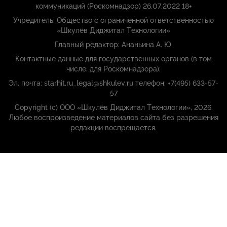
коммуникаций (Роскомнадзор) 26.07.2022 18+
Учредитель: Общество с ограниченной ответственностью
«Шкулёв Диджитал Технологии»
Главный редактор: Ананьина А. Ю.
Контактные данные для государственных органов (в том
числе, для Роскомнадзора):
Эл. почта: starhit.ru_legal@shkulev.ru телефон: +7(495) 633-57-
57
Copyright (с) ООО «Шкулёв Диджитал Технологии», 2026.
Любое воспроизведение материалов сайта без разрешения
редакции воспрещается.