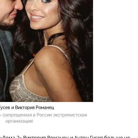
Гусев и Виктория Романец
 (запрещенная в России экстремистская
организация)
 «Дома-2» Виктория Романец и Антон Гусев больше не