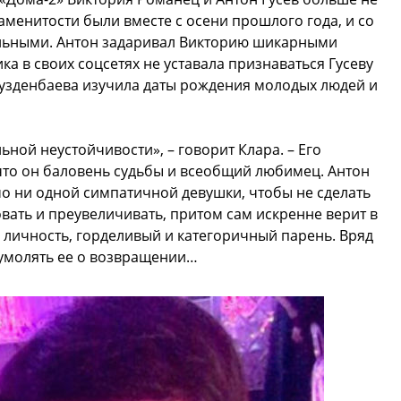
аменитости были вместе с осени прошлого года, и со
альными. Антон задаривал Викторию шикарными
ка в своих соцсетях не уставала признаваться Гусеву
Кузденбаева изучила даты рождения молодых людей и
ной неустойчивости», – говорит Клара. – Его
 что он баловень судьбы и всеобщий любимец. Антон
о ни одной симпатичной девушки, чтобы не сделать
вать и преувеличивать, притом сам искренне верит в
 личность, горделивый и категоричный парень. Вряд
т умолять ее о возвращении…