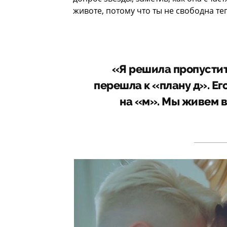
животе, потому что ты не свободна те
«Я решила пропустить
перешла к «плану д». Ег
на «м». Мы живем 