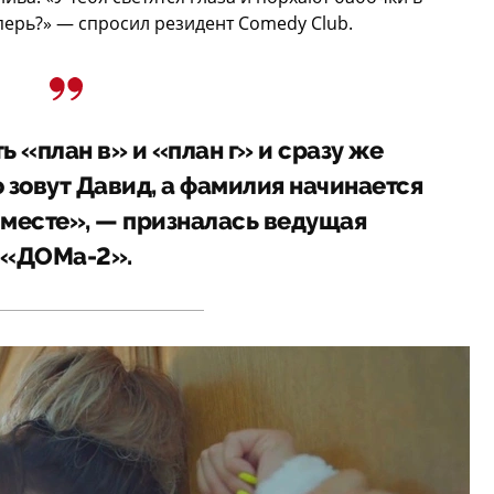
перь?» — спросил резидент Comedy Club.
 «план в» и «план г» и сразу же
о зовут Давид, а фамилия начинается
вместе», — призналась ведущая
«ДОМа-2».