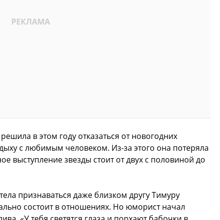
решила в этом году отказаться от новогодних
дыху с любимым человеком. Из-за этого она потеряла
ное выступление звезды стоит от двух с половиной до
отела признаваться даже близком другу Тимуру
иально состоит в отношениях. Но юморист начал
лива. «У тебя светятся глаза и порхают бабочки в