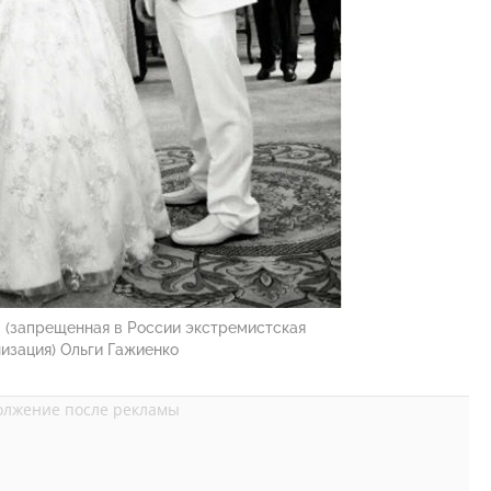
 (запрещенная в России экстремистская
изация) Ольги Гажиенко