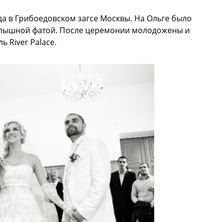
да в Грибоедовском загсе Москвы. На Ольге было
с пышной фатой. После церемонии молодожены и
ь River Palace.