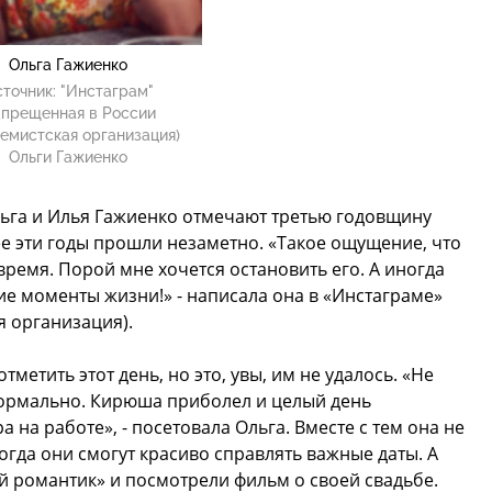
Ольга Гажиенко
точник:
"Инстаграм"
апрещенная в России
емистская организация)
Ольги Гажиенко
льга и Илья Гажиенко отмечают третью годовщину
ее эти годы прошли незаметно. «Такое ощущение, что
 время. Порой мне хочется остановить его. А иногда
ие моменты жизни!» - написала она в «Инстаграме»
я организация).
тметить этот день, но это, увы, им не удалось. «Не
нормально. Кирюша приболел и целый день
 на работе», - посетовала Ольга. Вместе с тем она не
когда они смогут красиво справлять важные даты. А
й романтик» и посмотрели фильм о своей свадьбе.