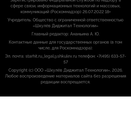
сфере связи, информационных технологий и массовых,
коммуникаций (Роскомнадзор) 26.07.2022 18+
Учредитель: Общество с ограниченной ответственностью
«Шкулёв Диджитал Технологии»
Главный редактор: Ананьина А. Ю.
Контактные данные для государственных органов (в том
числе, для Роскомнадзора):
Эл. почта: starhit.ru_legal@shkulev.ru телефон: +7(495) 633-57-
57
Copyright (с) ООО «Шкулёв Диджитал Технологии», 2026.
Любое воспроизведение материалов сайта без разрешения
редакции воспрещается.