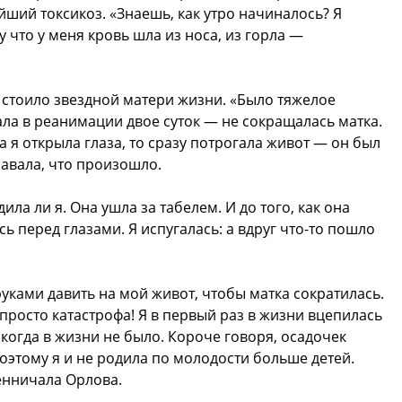
йший токсикоз. «Знаешь, как утро начиналось? Я
у что у меня кровь шла из носа, из горла —
е стоило звездной матери жизни. «Было тяжелое
ла в реанимации двое суток — не сокращалась матка.
а я открыла глаза, то сразу потрогала живот — он был
навала, что произошло.
ила ли я. Она ушла за табелем. И до того, как она
ь перед глазами. Я испугалась: а вдруг что-то пошло
уками давить на мой живот, чтобы матка сократилась.
 просто катастрофа! Я в первый раз в жизни вцепилась
икогда в жизни не было. Короче говоря, осадочек
поэтому я и не родила по молодости больше детей.
енничала Орлова.