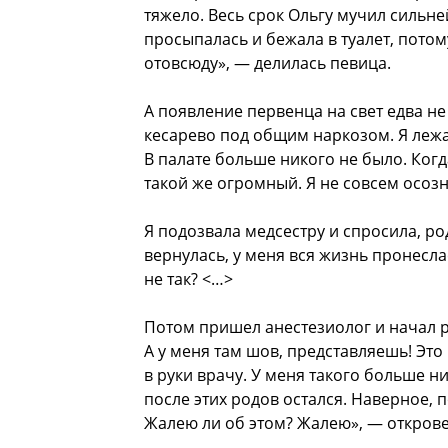
тяжело. Весь срок Ольгу мучил сильне
просыпалась и бежала в туалет, потом
отовсюду», — делилась певица.
А появление первенца на свет едва н
кесарево под общим наркозом. Я лежа
В палате больше никого не было. Когд
такой же огромный. Я не совсем осоз
Я подозвала медсестру и спросила, род
вернулась, у меня вся жизнь пронеслас
не так? <…>
Потом пришел анестезиолог и начал р
А у меня там шов, представляешь! Это
в руки врачу. У меня такого больше н
после этих родов остался. Наверное, 
Жалею ли об этом? Жалею», — откров