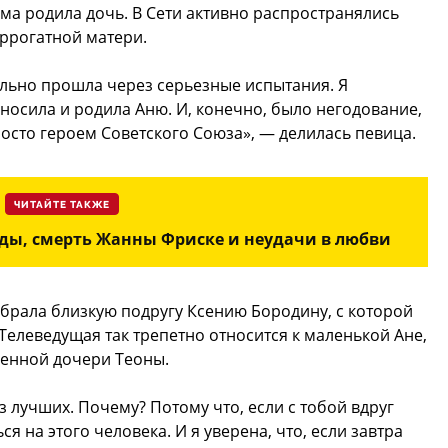
ама родила дочь. В Сети активно распространялись
уррогатной матери.
ельно прошла через серьезные испытания. Я
носила и родила Аню. И, конечно, было негодование,
росто героем Советского Союза», — делилась певица.
ЧИТАЙТЕ ТАКЖЕ
оды, смерть Жанны Фриске и неудачи в любви
брала близкую подругу Ксению Бородину, с которой
Телеведущая так трепетно относится к маленькой Ане,
венной дочери Теоны.
 лучших. Почему? Потому что, если с тобой вдруг
я на этого человека. И я уверена, что, если завтра