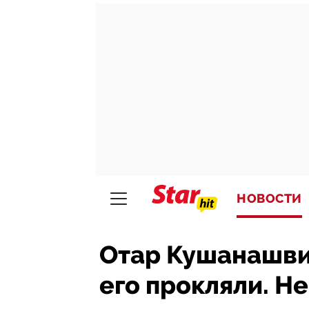
НОВОСТИ
Отар Кушанашвил
его прокляли. Н