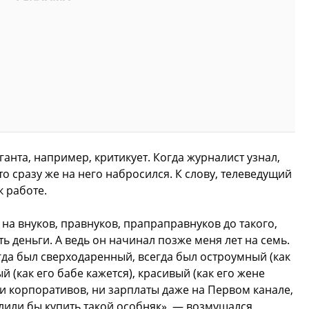
ганта, например, критикует. Когда журналист узнал,
то сразу же на него набросился. К слову, телеведущий
к работе.
 на внуков, правнуков, прапраправнуков до такого,
 деньги. А ведь он начинал позже меня лет на семь.
гда был сверходаренный, всегда был остроумный (как
 (как его бабе кажется), красивый (как его жене
ни корпоративов, ни зарплаты даже на Первом канале,
олили бы купить такой особняк», — возмущался