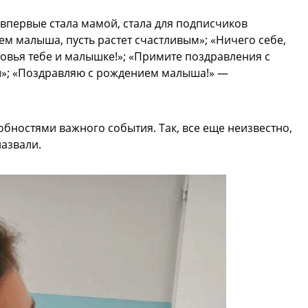
 впервые стала мамой, стала для подписчиков
м малыша, пусть растет счастливым»; «Ничего себе,
ровья тебе и малышке!»; «Примите поздравления с
ы»; «Поздравляю с рождением малыша!» —
обностями важного события. Так, все еще неизвестно,
назвали.