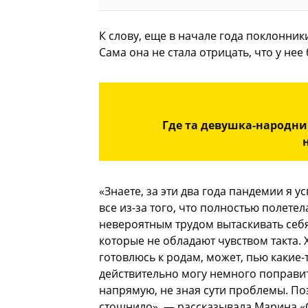
К слову, еще в начале года поклонни
Сама она не стала отрицать, что у не
Где та девушка-народни
«Знаете, за эти два года пандемии я 
все из-за того, что полностью полет
невероятным трудом вытаскивать себя
которые не обладают чувством такта. Х
готовлюсь к родам, может, пью какие-
действительно могу немного поправит
напрямую, не зная сути проблемы. По
стошнило», — рассказывала Марина «С