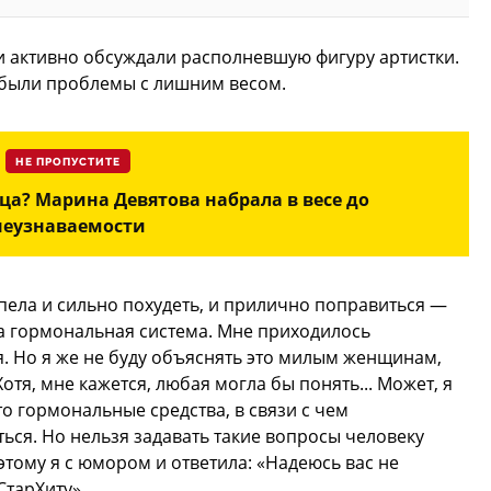
ки активно обсуждали располневшую фигуру артистки.
е были проблемы с лишним весом.
НЕ ПРОПУСТИТЕ
ца? Марина Девятова набрала в весе до
неузнаваемости
успела и сильно похудеть, и прилично поправиться —
ела гормональная система. Мне приходилось
. Но я же не буду объяснять это милым женщинам,
отя, мне кажется, любая могла бы понять... Может, я
то гормональные средства, в связи с чем
ься. Но нельзя задавать такие вопросы человеку
этому я с юмором и ответила: «Надеюсь вас не
тарХиту».