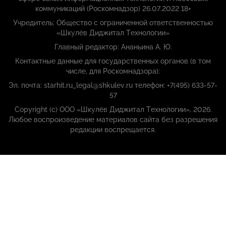
коммуникаций (Роскомнадзор) 26.07.2022 18+
Учредитель: Общество с ограниченной ответственностью
«Шкулёв Диджитал Технологии»
Главный редактор: Ананьина А. Ю.
Контактные данные для государственных органов (в том
числе, для Роскомнадзора):
Эл. почта: starhit.ru_legal@shkulev.ru телефон: +7(495) 633-57-
57
Copyright (с) ООО «Шкулёв Диджитал Технологии», 2026.
Любое воспроизведение материалов сайта без разрешения
редакции воспрещается.