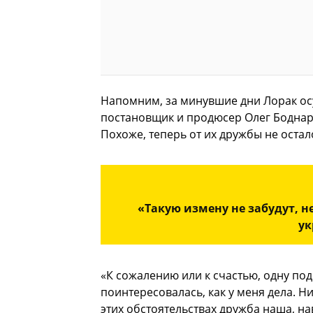
Напомним, за минувшие дни Лорак ос
постановщик и продюсер Олег Боднарч
Похоже, теперь от их дружбы не остало
«Такую измену не забудут, н
ук
«К сожалению или к счастью, одну под
поинтересовалась, как у меня дела. Н
этих обстоятельствах дружба наша, на