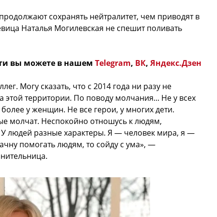
 продолжают сохранять нейтралитет, чем приводят в
певица Наталья Могилевская не спешит поливать
ти вы можете в нашем
Telegram
,
ВК
,
Яндекс.Дзен
ег. Могу сказать, что с 2014 года ни разу не
а этой территории. По поводу молчания... Не у всех
м более у женщин. Не все герои, у многих дети.
ые молчат. Неспокойно отношусь к людям,
людей разные характеры. Я — человек мира, я —
начну помогать людям, то сойду с ума», —
лнительница.