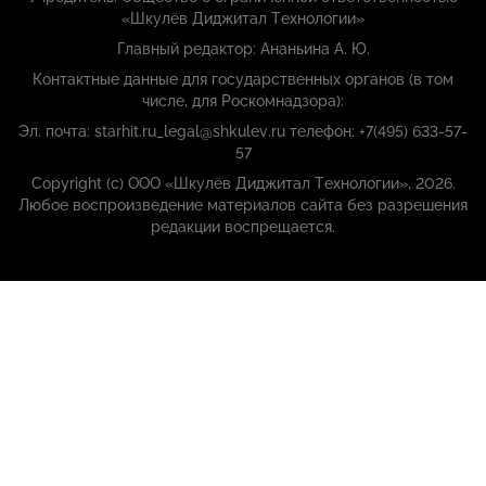
«Шкулёв Диджитал Технологии»
Главный редактор: Ананьина А. Ю.
Контактные данные для государственных органов (в том
числе, для Роскомнадзора):
Эл. почта: starhit.ru_legal@shkulev.ru телефон: +7(495) 633-57-
57
Copyright (с) ООО «Шкулёв Диджитал Технологии», 2026.
Любое воспроизведение материалов сайта без разрешения
редакции воспрещается.