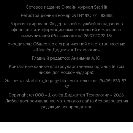
Сетевое издание Онлайн журнал StarHit
Регистрационный номер ЭЛ № ФС 77 - 83698
Зарегистрировано Федеральной службой по надзору в
сфере связи, информационных технологий и массовых,
коммуникаций (Роскомнадзор) 26.07.2022 18+
Учредитель: Общество с ограниченной ответственностью
«Шкулёв Диджитал Технологии»
Главный редактор: Ананьина А. Ю.
Контактные данные для государственных органов (в том
числе, для Роскомнадзора):
Эл. почта: starhit.ru_legal@shkulev.ru телефон: +7(495) 633-57-
57
Copyright (с) ООО «Шкулёв Диджитал Технологии», 2026.
Любое воспроизведение материалов сайта без разрешения
редакции воспрещается.