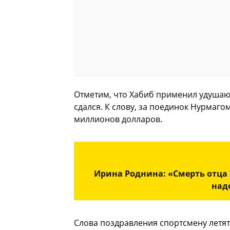
Отметим, что Хабиб применил удушаю
сдался. К слову, за поединок Нурмаг
миллионов долларов.
Ирина Роднина: «Смерть отца 
над
Слова поздравления спортсмену летят 