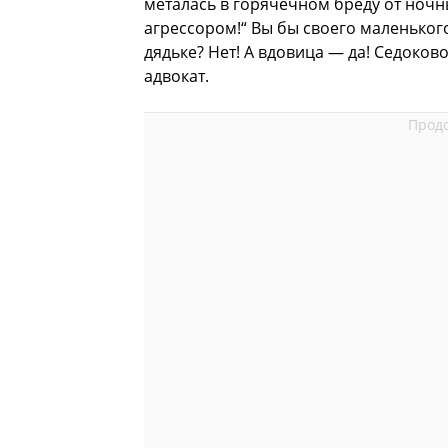
металась в горячечном бреду от ночн
агрессором!“ Вы бы своего маленьког
дядьке? Нет! А вдовица — да! Седоков
адвокат.