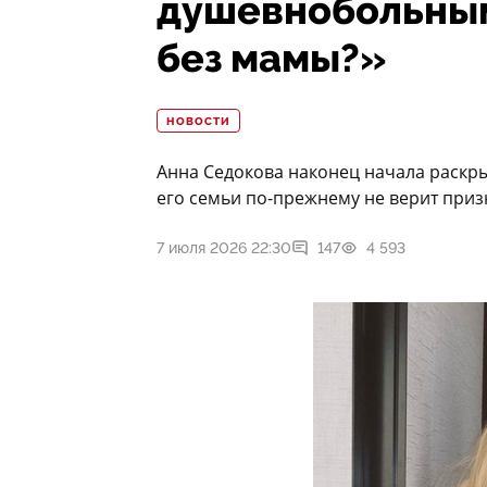
душевнобольным
без мамы?»
НОВОСТИ
Анна Седокова наконец начала раскры
его семьи по-прежнему не верит при
7 июля 2026 22:30
147
4 593