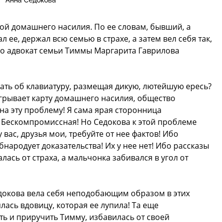
Анна Седокова
вой домашнего насилия. По ее словам, бывший, а
ее, держал всю семью в страхе, а затем вел себя так,
ко адвокат семьи Тиммы Маргарита Гаврилова
вать об клавиатуру, размещая дикую, лютейшую ересь?
грывает карту домашнего насилия, общество
на эту проблему! Я сама ярая сторонница
Бескомпромиссная! Но Седокова к этой проблеме
вас, друзья мои, требуйте от нее фактов! Ибо
бнародует доказательства! Их у нее нет! Ибо рассказы
алась от страха, а мальчонка забивался в угол от
едокова вела себя неподобающим образом в этих
лась вдовицу, которая ее лупила! Та еще
ь и приручить Тимму, избавилась от своей