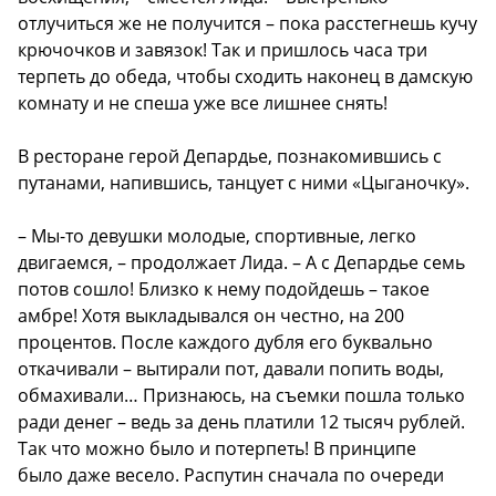
отлучиться же не получится – пока расстегнешь кучу
крючочков и завязок! Так и пришлось часа три
терпеть до обеда, чтобы сходить наконец в дамскую
комнату и не спеша уже все лишнее снять!
В ресторане герой Депардье, познакомившись с
путанами, напившись, танцует с ними «Цыганочку».
– Мы-то девушки молодые, спортивные, легко
двигаемся, – продолжает Лида. – А с Депардье семь
потов сошло! Близко к нему подойдешь – такое
амбре! Хотя выкладывался он честно, на 200
процентов. После каждого дубля его буквально
откачивали – вытирали пот, давали попить воды,
обмахивали… Признаюсь, на съемки пошла только
ради денег – ведь за день платили 12 тысяч рублей.
Так что можно было и потерпеть! В принципе
было даже весело. Распутин сначала по очереди