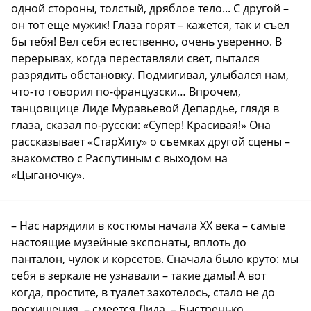
одной стороны, толстый, дряблое тело... С другой –
он тот еще мужик! Глаза горят – кажется, так и съел
бы тебя! Вел себя естественно, очень уверенно. В
перерывах, когда переставляли свет, пытался
разрядить обстановку. Подмигивал, улыбался нам,
что-то говорил по-французски… Впрочем,
танцовщице Лиде Муравьевой Депардье, глядя в
глаза, сказал по-русски: «Супер! Красивая!» Она
рассказывает «СтарХиту» о съемках другой сцены –
знакомство с Распутиным с выходом на
«Цыганочку».
– Нас нарядили в костюмы начала XX века – самые
настоящие музейные экспонаты, вплоть до
панталон, чулок и корсетов. Сначала было круто: мы
себя в зеркале не узнавали – такие дамы! А вот
когда, простите, в туалет захотелось, стало не до
восхищения, – смеется Лида. – Быстренько